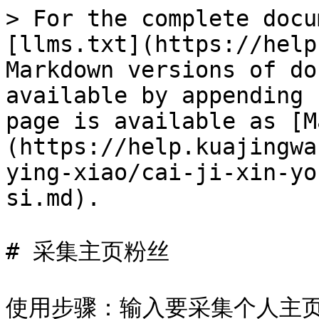
> For the complete docu
[llms.txt](https://help
Markdown versions of do
available by appending 
page is available as [M
(https://help.kuajingwa
ying-xiao/cai-ji-xin-yo
si.md).

# 采集主页粉丝

使用步骤：输入要采集个人主页