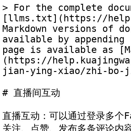
> For the complete docu
[llms.txt](https://help
Markdown versions of do
available by appending 
page is available as [M
(https://help.kuajingwa
jian-ying-xiao/zhi-bo-j
# 直播间互动

直播互动：可以通过登录多个Fa
关注、点赞、发布多条评论内容