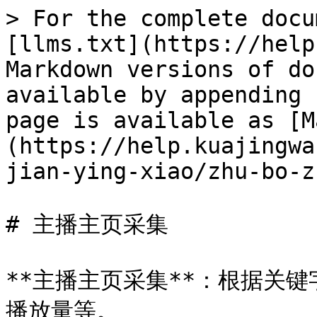
> For the complete docu
[llms.txt](https://help
Markdown versions of do
available by appending 
page is available as [M
(https://help.kuajingwa
jian-ying-xiao/zhu-bo-z
# 主播主页采集

**主播主页采集**：根据关
播放量等。
