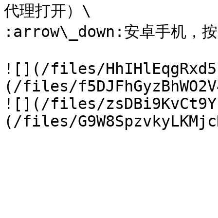
代理打开）\

:arrow\_down:安卓手机
![](/files/HhIHlEqgRxd5
(/files/f5DJFhGyzBhWO2V
![](/files/zsDBi9KvCt9Y