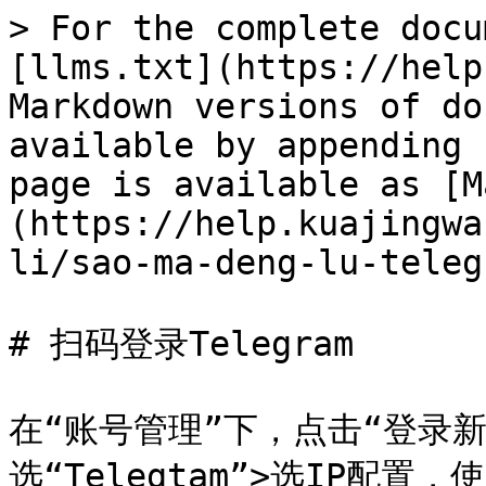
> For the complete docu
[llms.txt](https://help
Markdown versions of do
available by appending 
page is available as [M
(https://help.kuajingwa
li/sao-ma-deng-lu-teleg
# 扫码登录Telegram

在“账号管理”下，点击“登录新
选“Telegtam”>选IP配置