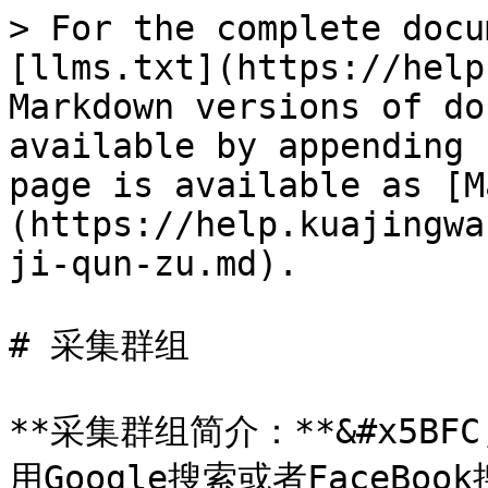
> For the complete docu
[llms.txt](https://help
Markdown versions of do
available by appending 
page is available as [M
(https://help.kuajingwa
ji-qun-zu.md).

# 采集群组

**采集群组简介：**&#x5
用Google搜索或者FaceBoo