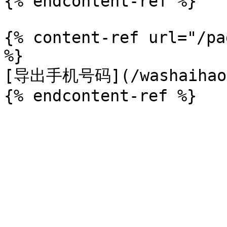
{% endcontent-ref %}

{% content-ref url="/pa
%}

[导出手机号码](/washaihao/d