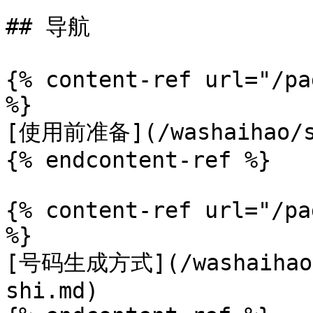
## 导航

{% content-ref url="/pa
%}

[使用前准备](/washaihao/shi
{% endcontent-ref %}

{% content-ref url="/pa
%}

[号码生成方式](/washaihao/h
shi.md)
