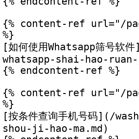
{% endcontent-ref %}

{% content-ref url="/pa
%}

[如何使用Whatsapp筛号软件](/
whatsapp-shai-hao-ruan-
{% endcontent-ref %}

{% content-ref url="/pa
%}

[按条件查询手机号码](/washaih
shou-ji-hao-ma.md)
