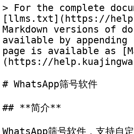
> For the complete docu
[llms.txt](https://help
Markdown versions of do
available by appending 
page is available as [M
(https://help.kuajingwa
# WhatsApp筛号软件

## **简介**

WhatsApp筛号软件，支持